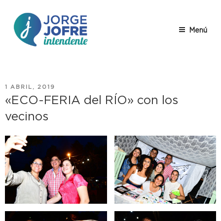
Saltar
al
contenido
Menú
JORGE
Jorge Jofre – descripción
JOFRE
PUBLICADO
1 ABRIL, 2019
EL
«ECO-FERIA del RÍO» con los
vecinos