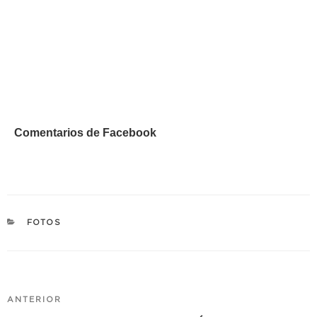
Comentarios de Facebook
CATEGORÍAS
FOTOS
Navegación
Entrada
ANTERIOR
de