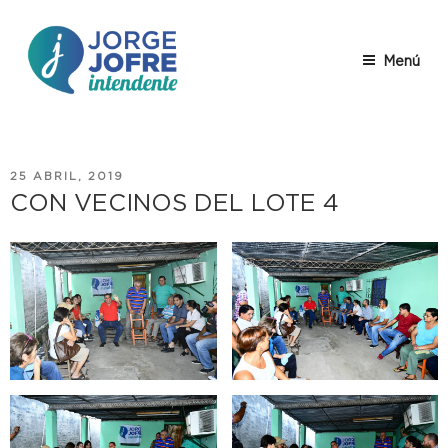
Saltar
al
contenido
Menú
JORGE
Jorge Jofre – descripción
JOFRE
PUBLICADO
25 ABRIL, 2019
EL
CON VECINOS DEL LOTE 4