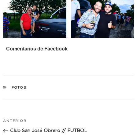
Comentarios de Facebook
CATEGORÍAS
FOTOS
Navegación
Entrada
ANTERIOR
de
anterior:
Club San José Obrero // FUTBOL
entradas