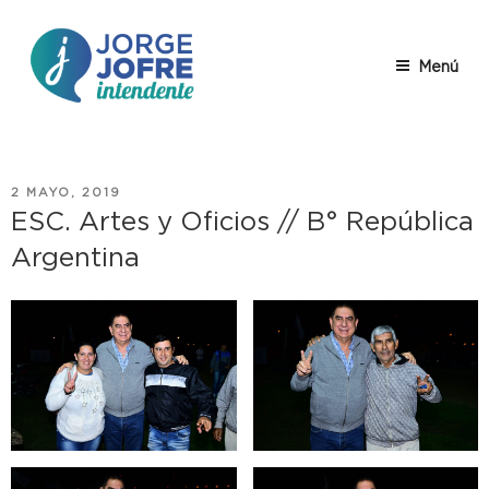
Saltar
al
contenido
Menú
JORGE
Jorge Jofre – descripción
JOFRE
PUBLICADO
2 MAYO, 2019
EL
ESC. Artes y Oficios // B° República
Argentina