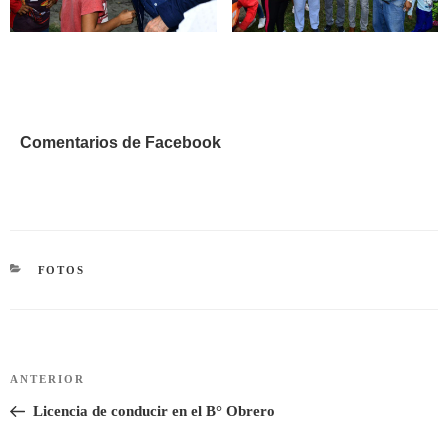
Comentarios de Facebook
CATEGORÍAS
FOTOS
Navegación
Entrada
ANTERIOR
de
anterior:
Licencia de conducir en el B° Obrero
entradas