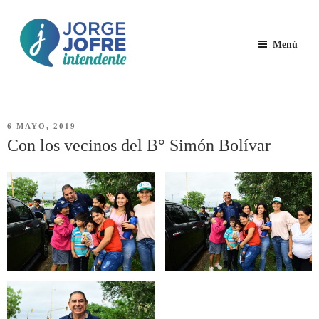
Saltar
al
contenido
Menú
JORGE
Jorge Jofre – descripción
JOFRE
PUBLICADO
6 MAYO, 2019
EL
Con los vecinos del B° Simón Bolívar