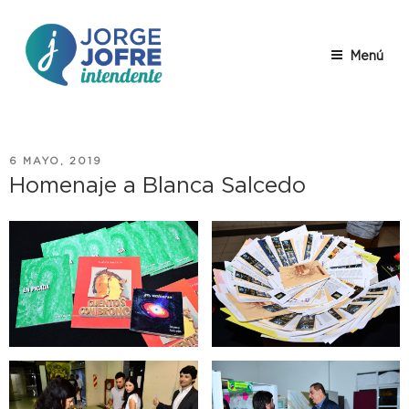
Saltar
al
contenido
Menú
JORGE
Jorge Jofre – descripción
JOFRE
PUBLICADO
6 MAYO, 2019
EL
Homenaje a Blanca Salcedo