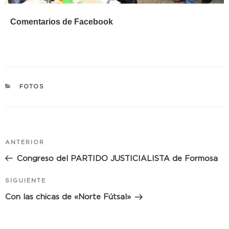
Comentarios de Facebook
CATEGORÍAS
FOTOS
Navegación
Entrada
ANTERIOR
de
anterior:
Congreso del PARTIDO JUSTICIALISTA de Formosa
entradas
Siguiente
SIGUIENTE
entrada
Con las chicas de «Norte Fútsal»