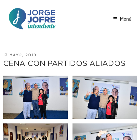
Saltar
al
contenido
Menú
JORGE
Jorge Jofre – descripción
JOFRE
PUBLICADO
13 MAYO, 2019
EL
CENA CON PARTIDOS ALIADOS