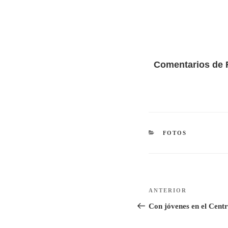
Comentarios de
CATEGORÍAS
FOTOS
Navegación
Entrada
ANTERIOR
de
anterior:
Con jóvenes en el Centr
entradas