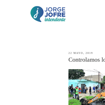
Saltar
al
contenido
JORGE
Jorge Jofre – descripción
JOFRE
PUBLICADO
22 MAYO, 2019
EL
Controlamos lo