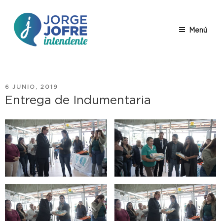
Saltar
al
contenido
Menú
JORGE
Jorge Jofre – descripción
JOFRE
PUBLICADO
6 JUNIO, 2019
EL
Entrega de Indumentaria