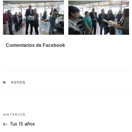
Comentarios de Facebook
CATEGORÍAS
FOTOS
Navegación
Entrada
ANTERIOR
de
anterior:
Tus 15 años
entradas