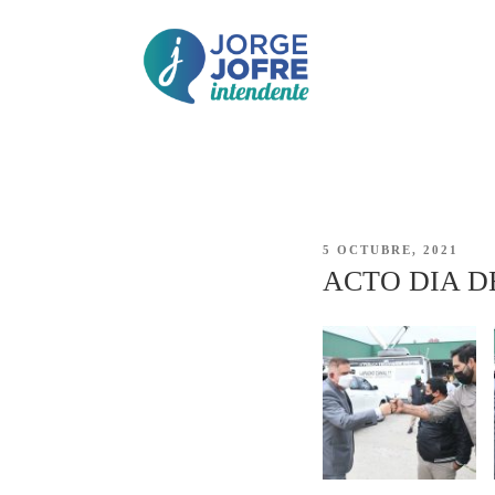
Saltar
al
contenido
JORGE
Jorge Jofre – descripción
JOFRE
PUBLICADO
5 OCTUBRE, 2021
EL
ACTO DIA D