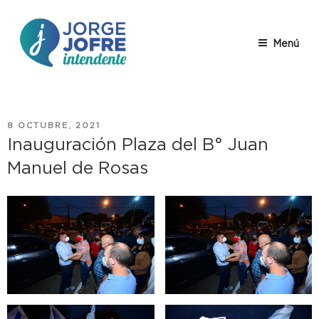
Saltar
al
contenido
Menú
JORGE
Jorge Jofre – descripción
JOFRE
PUBLICADO
8 OCTUBRE, 2021
EL
Inauguración Plaza del B° Juan
Manuel de Rosas